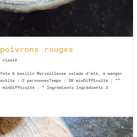
poivrons rouges
 classé
feta & basilic Merveilleuse salade d’été, à manger
uantité : 2 personnesTemps : 20 minDifficulté : **
0 minDifficulté : * Ingrédients Ingrédients 3