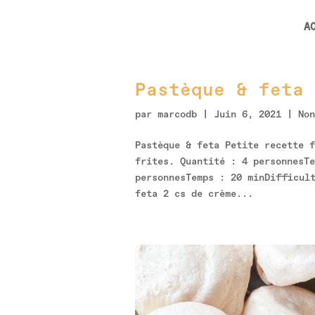
A
Pastèque & feta
par
marcodb
|
Juin 6, 2021
|
Non
Pastèque & feta Petite recette f
frites. Quantité : 4 personnesT
personnesTemps : 20 minDifficul
feta 2 cs de crème...